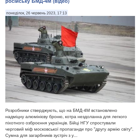
російську БМД-4М (відео)
понеділок, 26 червень 2023, 17:13
Розробники стверджують, що на БМД-4М встановлено
надміцну алюмінієву броню, котра нездоланна для легкого
піхотного озброєння українців. Бійці НГУ спростували
черговий міф московської пропаганди про "другу армію світу".
Сумна для загарбників зустріч з у...