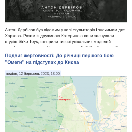
Антон Дербілов був відомим у колі скульпторів і значимим для
Харкова. Разом із дружиною Катериною вони заснували
студію Sirko Toys, створили тисячі унікальних моделей
олов'яних солдатиків.Чоловік воював у 5-ій Слобожанській
бригаді НГУ з лютого 2022 року.
Подвиг жертовності: До річниці першого бою
"Омеги" на підступах до Києва
неділя, 12 березень 2023, 13:00