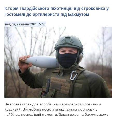
Історія гвардійського піхотинця: від строковика у
Гостомелі до артилериста під Бахмутом
неділя, 9 квітень 2023, 5:40
Це гроза і страх для ворогів, наш артилерист з позивним
Красивий. Він любить посилати окупантам сюрпризи у
найбільш несподівані моменти. Зараз воює на бахмутському