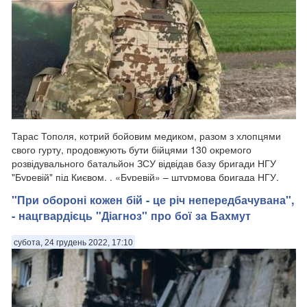
Тарас Тополя, котрий бойовим медиком, разом з хлопцями
свого гурту, продовжують бути бійцями 130 окремого
розвідувального батальйон ЗСУ відвідав базу бригади НГУ
"Буревій" під Києвом. . «Буревій» – штурмова бригада НГУ,
яка призначена для утилізації р...
"При обороні кожен бій - це річ непередбачувана",
- нацгвардієць "Діагноз" про бої за Бахмут
субота, 24 грудень 2022, 17:10