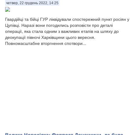
четвер, 22 грудень 2022, 14:25
Гвардійці та бійці ГУР ліквідували спостережний пункт росіян у
Цупівці. Наразі вони погодились розповісти про деталі
операції, яка стала одним з важливих етапів на шляху до
деокупації півночі Харківщини цього вересня.
Повномасштабне вторгнення спотвори...
Велика Новосілка: Форпост Донеччини, де було