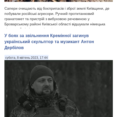
​Сапери очищають від боєприпасів і зброї землі Київщини, де
побували російські агресори. Ручний протитанковий
гранатомет та пристрій з вибуховою речовиною у
Броварському районі Київської області відшукали німецька
вівчарка Дафні разом зі своїм господар...
У боях за звільнення Кремінної загинув
український скульптор та музикант Антон
Дербілов
субота, 8 квітень 2023, 17:44