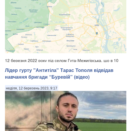
12 березня 2022 року під селом Гута-Межигірська, що в 10
кілометрах від північно-західних околиць Києва, відбулося
Лідер гурту "Антитіла" Тарас Тополя відвідав
боєзіткнення українських захисників з російськими окупантами.
навчання бригади “Буревій” (відео)
Це було одне з десятків, а можливо навіть і сотень, подібних
боєзіткнень у ...
неділя, 12 березень 2023, 9:17