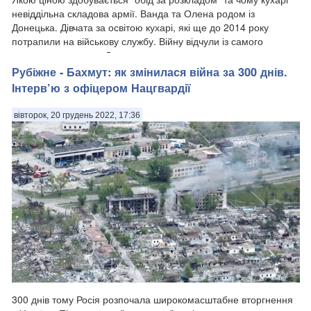
невіддільна складова армії. Ванда та Олена родом із
Донецька. Дівчата за освітою кухарі, які ще до 2014 року
потрапили на військову службу. Війну відчули із самого
початку, виходили з Донецька ...
Рубіжне - Бахмут: як змінилася війна за 300 днів.
Інтерв’ю з офіцером Нацгвардії
вівторок, 20 грудень 2022, 17:36
300 днів тому Росія розпочала широкомасштабне вторгнення